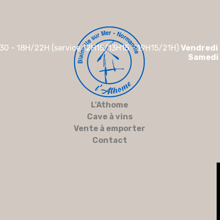
30 - 18H/22H (service 12H15/13H15 - 19H15/21H)
Vendredi
Samedi
L’Athome
Cave à vins
Vente à emporter
Contact