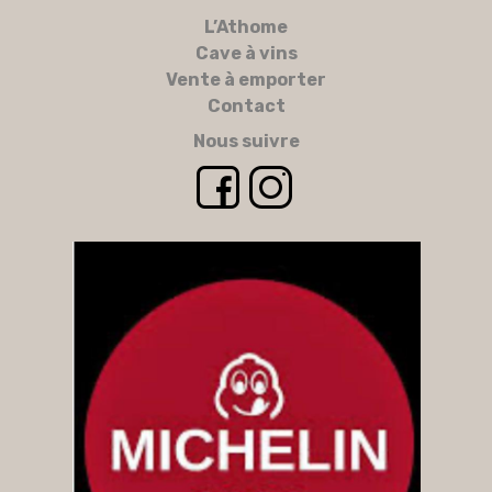
L’Athome
Cave à vins
Vente à emporter
Contact
Nous suivre