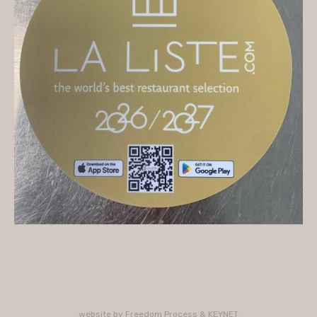
On vous accueille
Mercredi
10H/16H (service 12H15/13H15)
Jeudi
10H/15H30 - 18H/22H (service 12H15/13H15 -
19H15/21H)
Vendredi
10H/15H30 - 18H/22H
(service 12H15/13H15 - 19H15/21H)
Samedi
10H/15H30 - 18H/22H (service 12H15/13H15 -
19H15/21H)
PLUS D'INFORMATIONS : 02 33 47 19 61
website by
Freedom Process
&
KEYNET