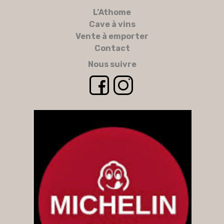
L’Athome
Cave à vins
Vente à emporter
Contact
Nous suivre