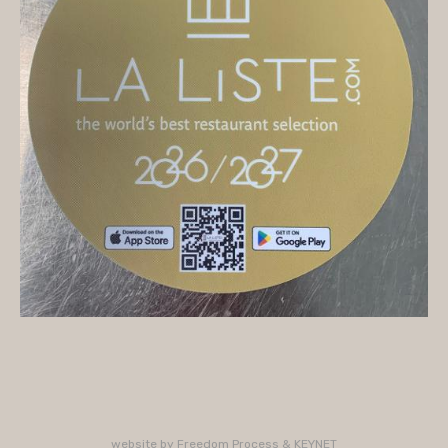
On vous accueille
Mercredi
10H/16H (service 12H15/13H15)
Jeudi
10H/15H30 - 18H/22H (service 12H15/13H15 -
19H15/21H)
Vendredi
10H/15H30 - 18H/22H
(service 12H15/13H15 - 19H15/21H)
Samedi
10H/15H30 - 18H/22H (service 12H15/13H15 -
19H15/21H)
PLUS D'INFORMATIONS : 02 33 47 19 61
website by
Freedom Process
&
KEYNET