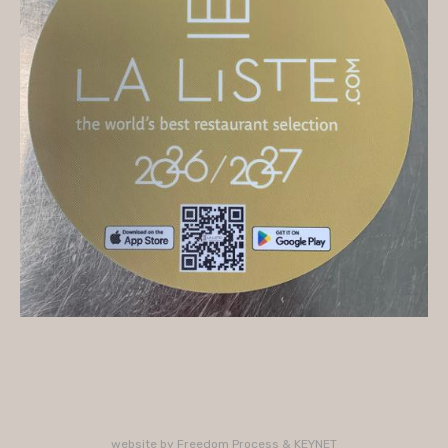
On vous accueille
Mercredi
10H/16H (service 12H15/13H15)
Jeudi
10H/15H30 - 18H/22H (service 12H15/13H15 -
19H15/21H)
Vendredi
10H/15H30 - 18H/22H
(service 12H15/13H15 - 19H15/21H)
Samedi
10H/15H30 - 18H/22H (service 12H15/13H15 -
19H15/21H)
PLUS D'INFORMATIONS : 02 33 47 19 61
website by
Freedom Process
&
KEYNET