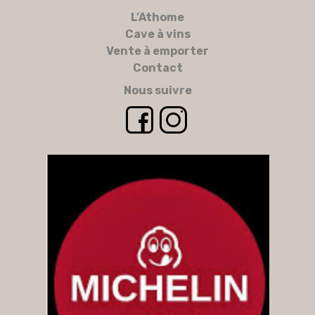
L’Athome
Cave à vins
Vente à emporter
Contact
Nous suivre