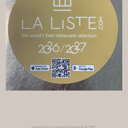
On vous accueille
Mercredi
10H/16H (service 12H15/13H15)
Jeudi
10H/15H30 - 18H/22H (service 12H15/13H15 -
19H15/21H)
Vendredi
10H/15H30 - 18H/22H
(service 12H15/13H15 - 19H15/21H)
Samedi
10H/15H30 - 18H/22H (service 12H15/13H15 -
19H15/21H)
PLUS D'INFORMATIONS : 02 33 47 19 61
website by
Freedom Process
&
KEYNET