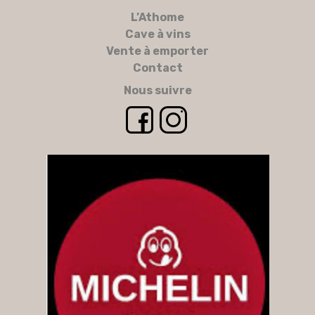
L’Athome
Cave à vins
Vente à emporter
Contact
Nous suivre