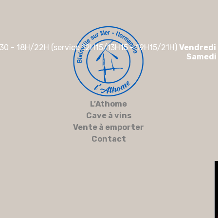
30 - 18H/22H (service 12H15/13H15 - 19H15/21H)
Vendredi
Samedi
L’Athome
Cave à vins
Vente à emporter
Contact