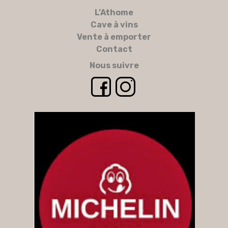
L’Athome
Cave à vins
Vente à emporter
Contact
Nous suivre