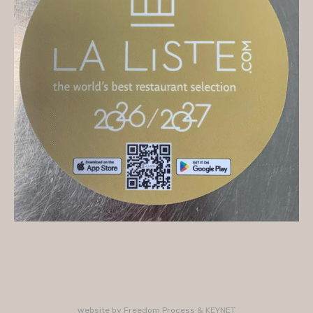
On vous accueille
Mercredi
10H/16H (service 12H15/13H15)
Jeudi
10H/15H30 - 18H/22H (service 12H15/13H15 -
19H15/21H)
Vendredi
10H/15H30 - 18H/22H
(service 12H15/13H15 - 19H15/21H)
Samedi
10H/15H30 - 18H/22H (service 12H15/13H15 -
19H15/21H)
PLUS D'INFORMATIONS : 02 33 47 19 61
website by
Freedom Process
&
KEYNET