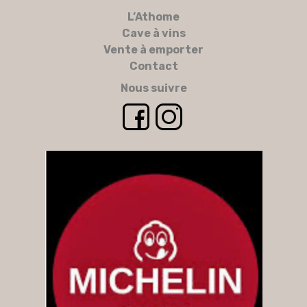
L’Athome
Cave à vins
Vente à emporter
Contact
Nous suivre