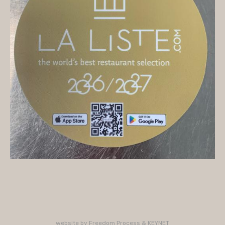
On vous accueille
Mercredi
10H/16H (service 12H15/13H15)
Jeudi
10H/15H30 - 18H/22H (service 12H15/13H15 -
19H15/21H)
Vendredi
10H/15H30 - 18H/22H
(service 12H15/13H15 - 19H15/21H)
Samedi
10H/15H30 - 18H/22H (service 12H15/13H15 -
19H15/21H)
PLUS D'INFORMATIONS : 02 33 47 19 61
website by
Freedom Process
&
KEYNET