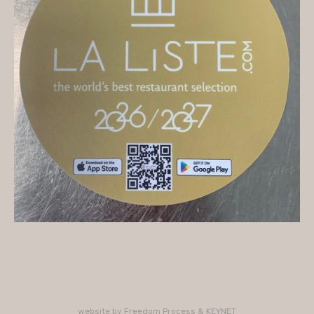
On vous accueille
Mercredi
10H/16H (service 12H15/13H15)
Jeudi
10H/15H30 - 18H/22H (service 12H15/13H15 -
19H15/21H)
Vendredi
10H/15H30 - 18H/22H
(service 12H15/13H15 - 19H15/21H)
Samedi
10H/15H30 - 18H/22H (service 12H15/13H15 -
19H15/21H)
PLUS D'INFORMATIONS : 02 33 47 19 61
website by
Freedom Process
&
KEYNET