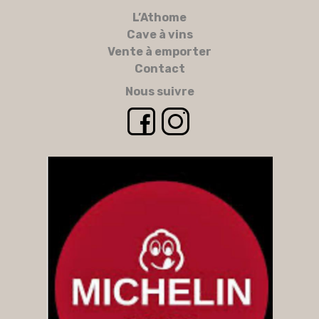
L’Athome
Cave à vins
Vente à emporter
Contact
Nous suivre