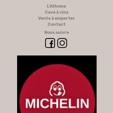
L’Athome
Cave à vins
Vente à emporter
Contact
Nous suivre