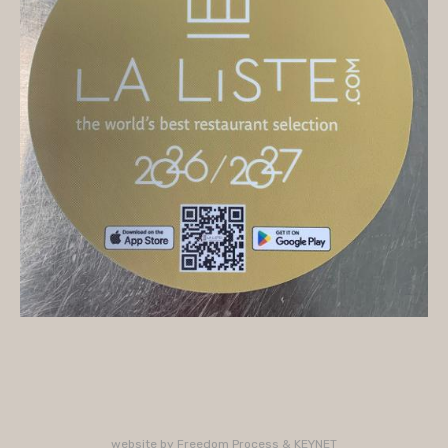
On vous accueille
Mercredi
10H/16H (service 12H15/13H15)
Jeudi
10H/15H30 - 18H/22H (service 12H15/13H15 -
19H15/21H)
Vendredi
10H/15H30 - 18H/22H
(service 12H15/13H15 - 19H15/21H)
Samedi
10H/15H30 - 18H/22H (service 12H15/13H15 -
19H15/21H)
PLUS D'INFORMATIONS : 02 33 47 19 61
website by
Freedom Process
&
KEYNET