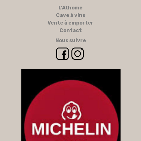
L’Athome
Cave à vins
Vente à emporter
Contact
Nous suivre