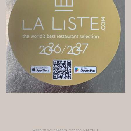
On vous accueille
Mercredi
10H/16H (service 12H15/13H15)
Jeudi
10H/15H30 - 18H/22H (service 12H15/13H15 -
19H15/21H)
Vendredi
10H/15H30 - 18H/22H
(service 12H15/13H15 - 19H15/21H)
Samedi
10H/15H30 - 18H/22H (service 12H15/13H15 -
19H15/21H)
PLUS D'INFORMATIONS : 02 33 47 19 61
website by
Freedom Process
&
KEYNET