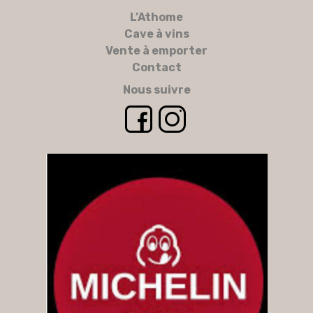
L’Athome
Cave à vins
Vente à emporter
Contact
Nous suivre