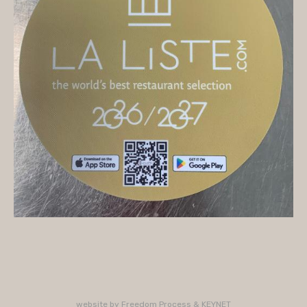
On vous accueille
Mercredi
10H/16H (service 12H15/13H15)
Jeudi
10H/15H30 - 18H/22H (service 12H15/13H15 -
19H15/21H)
Vendredi
10H/15H30 - 18H/22H
(service 12H15/13H15 - 19H15/21H)
Samedi
10H/15H30 - 18H/22H (service 12H15/13H15 -
19H15/21H)
PLUS D'INFORMATIONS : 02 33 47 19 61
website by
Freedom Process
&
KEYNET