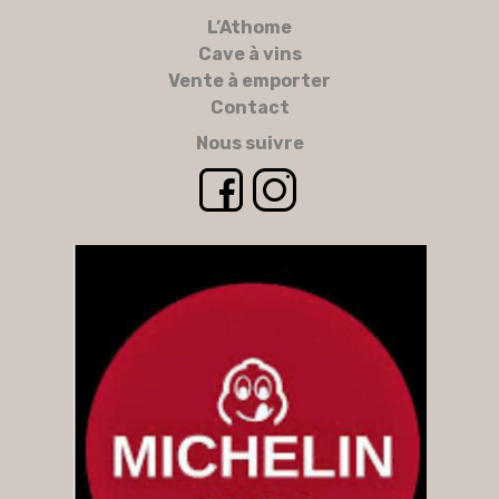
L’Athome
Cave à vins
Vente à emporter
Contact
Nous suivre