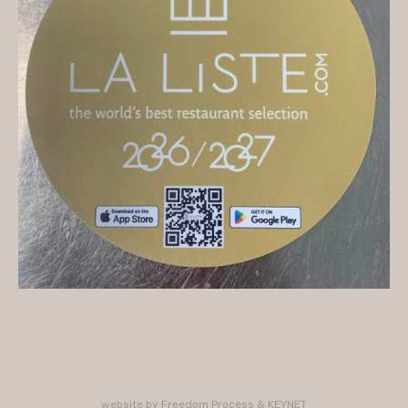
On vous accueille
Mercredi
10H/16H (service 12H15/13H15)
Jeudi
10H/15H30 - 18H/22H (service 12H15/13H15 -
19H15/21H)
Vendredi
10H/15H30 - 18H/22H
(service 12H15/13H15 - 19H15/21H)
Samedi
10H/15H30 - 18H/22H (service 12H15/13H15 -
19H15/21H)
PLUS D'INFORMATIONS : 02 33 47 19 61
website by
Freedom Process
&
KEYNET