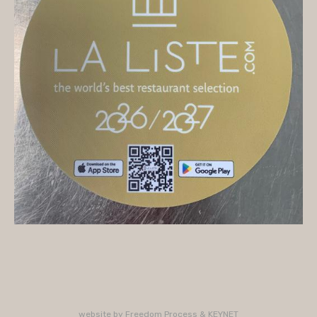
On vous accueille
Mercredi
10H/16H (service 12H15/13H15)
Jeudi
10H/15H30 - 18H/22H (service 12H15/13H15 -
19H15/21H)
Vendredi
10H/15H30 - 18H/22H
(service 12H15/13H15 - 19H15/21H)
Samedi
10H/15H30 - 18H/22H (service 12H15/13H15 -
19H15/21H)
PLUS D'INFORMATIONS : 02 33 47 19 61
website by
Freedom Process
&
KEYNET