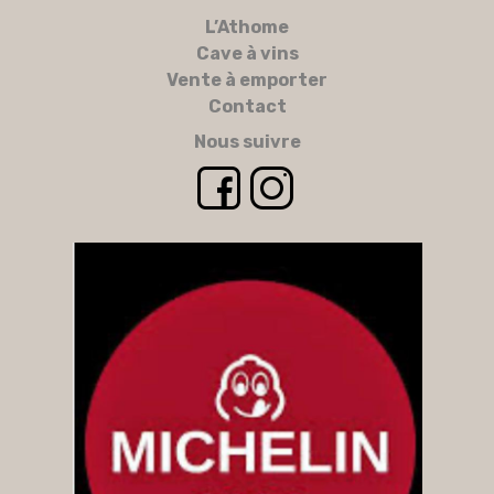
L’Athome
Cave à vins
Vente à emporter
Contact
Nous suivre