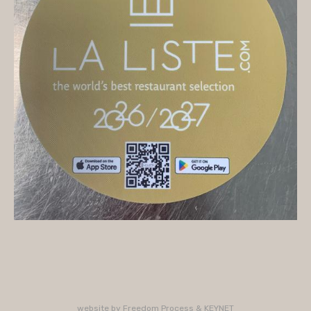
On vous accueille
Mercredi
10H/16H (service 12H15/13H15)
Jeudi
10H/15H30 - 18H/22H (service 12H15/13H15 -
19H15/21H)
Vendredi
10H/15H30 - 18H/22H
(service 12H15/13H15 - 19H15/21H)
Samedi
10H/15H30 - 18H/22H (service 12H15/13H15 -
19H15/21H)
PLUS D'INFORMATIONS : 02 33 47 19 61
website by
Freedom Process
&
KEYNET