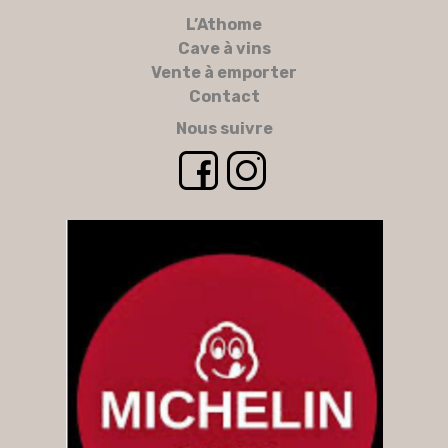
L’Athome
Cave à vins
Vente à emporter
Contact
Nous suivre