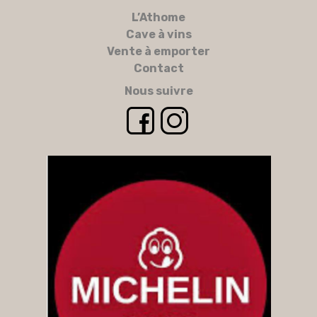
L’Athome
Cave à vins
Vente à emporter
Contact
Nous suivre