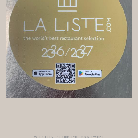
On vous accueille
Mercredi
10H/16H (service 12H15/13H15)
Jeudi
10H/15H30 - 18H/22H (service 12H15/13H15 -
19H15/21H)
Vendredi
10H/15H30 - 18H/22H
(service 12H15/13H15 - 19H15/21H)
Samedi
10H/15H30 - 18H/22H (service 12H15/13H15 -
19H15/21H)
PLUS D'INFORMATIONS : 02 33 47 19 61
website by
Freedom Process
&
KEYNET