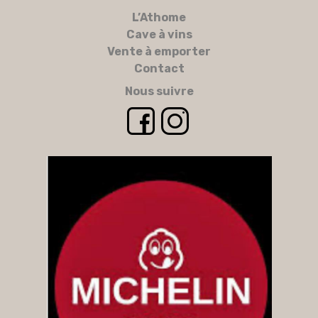
L’Athome
Cave à vins
Vente à emporter
Contact
Nous suivre