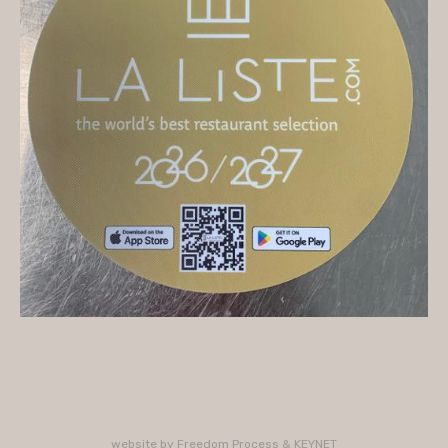
On vous accueille
Mercredi
10H/16H (service 12H15/13H15)
Jeudi
10H/15H30 - 18H/22H (service 12H15/13H15 -
19H15/21H)
Vendredi
10H/15H30 - 18H/22H
(service 12H15/13H15 - 19H15/21H)
Samedi
10H/15H30 - 18H/22H (service 12H15/13H15 -
19H15/21H)
PLUS D'INFORMATIONS : 02 33 47 19 61
website by
Freedom Process
&
KEYNET