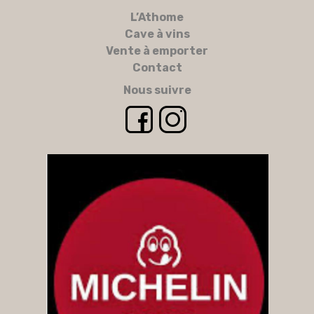
L’Athome
Cave à vins
Vente à emporter
Contact
Nous suivre