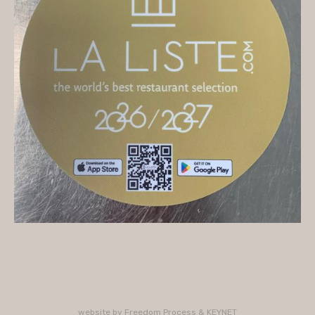
On vous accueille
Mercredi
10H/16H (service 12H15/13H15)
Jeudi
10H/15H30 - 18H/22H (service 12H15/13H15 -
19H15/21H)
Vendredi
10H/15H30 - 18H/22H
(service 12H15/13H15 - 19H15/21H)
Samedi
10H/15H30 - 18H/22H (service 12H15/13H15 -
19H15/21H)
PLUS D'INFORMATIONS : 02 33 47 19 61
website by
Freedom Process
&
KEYNET