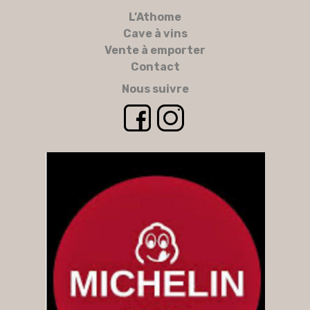
L’Athome
Cave à vins
Vente à emporter
Contact
Nous suivre