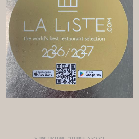
On vous accueille
Mercredi
10H/16H (service 12H15/13H15)
Jeudi
10H/15H30 - 18H/22H (service 12H15/13H15 -
19H15/21H)
Vendredi
10H/15H30 - 18H/22H
(service 12H15/13H15 - 19H15/21H)
Samedi
10H/15H30 - 18H/22H (service 12H15/13H15 -
19H15/21H)
PLUS D'INFORMATIONS : 02 33 47 19 61
website by
Freedom Process
&
KEYNET