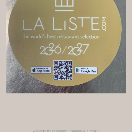
On vous accueille
Mercredi
10H/16H (service 12H15/13H15)
Jeudi
10H/15H30 - 18H/22H (service 12H15/13H15 -
19H15/21H)
Vendredi
10H/15H30 - 18H/22H
(service 12H15/13H15 - 19H15/21H)
Samedi
10H/15H30 - 18H/22H (service 12H15/13H15 -
19H15/21H)
PLUS D'INFORMATIONS : 02 33 47 19 61
website by
Freedom Process
&
KEYNET