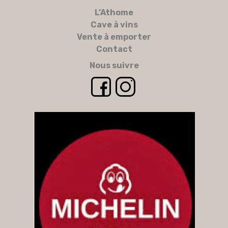
L’Athome
Cave à vins
Vente à emporter
Contact
Nous suivre