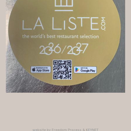
On vous accueille
Mercredi
10H/16H (service 12H15/13H15)
Jeudi
10H/15H30 - 18H/22H (service 12H15/13H15 -
19H15/21H)
Vendredi
10H/15H30 - 18H/22H
(service 12H15/13H15 - 19H15/21H)
Samedi
10H/15H30 - 18H/22H (service 12H15/13H15 -
19H15/21H)
PLUS D'INFORMATIONS : 02 33 47 19 61
website by
Freedom Process
&
KEYNET