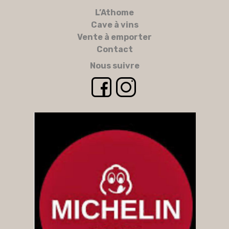
L’Athome
Cave à vins
Vente à emporter
Contact
Nous suivre