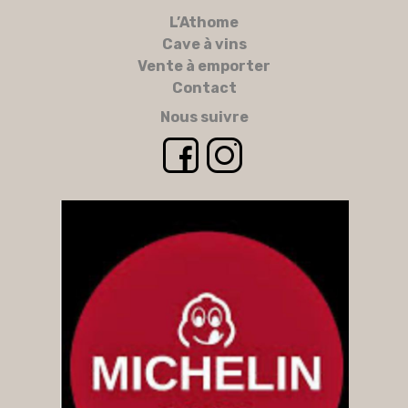
L’Athome
Cave à vins
Vente à emporter
Contact
Nous suivre