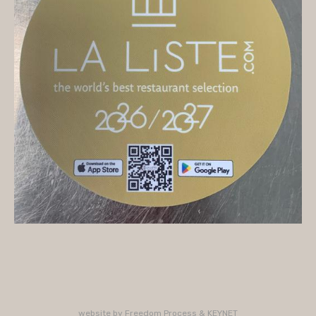
On vous accueille
Mercredi
10H/16H (service 12H15/13H15)
Jeudi
10H/15H30 - 18H/22H (service 12H15/13H15 -
19H15/21H)
Vendredi
10H/15H30 - 18H/22H
(service 12H15/13H15 - 19H15/21H)
Samedi
10H/15H30 - 18H/22H (service 12H15/13H15 -
19H15/21H)
PLUS D'INFORMATIONS : 02 33 47 19 61
website by
Freedom Process
&
KEYNET