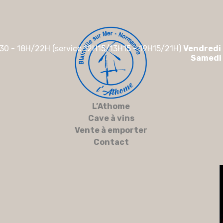
30 - 18H/22H (service 12H15/13H15 - 19H15/21H)
Vendredi
Samedi
L’Athome
Cave à vins
Vente à emporter
Contact