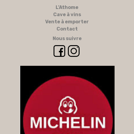
L’Athome
Cave à vins
Vente à emporter
Contact
Nous suivre