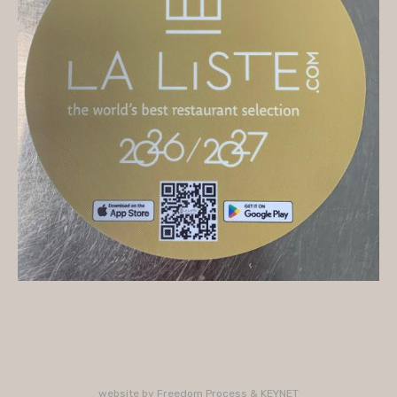
On vous accueille
Mercredi
10H/16H (service 12H15/13H15)
Jeudi
10H/15H30 - 18H/22H (service 12H15/13H15 -
19H15/21H)
Vendredi
10H/15H30 - 18H/22H
(service 12H15/13H15 - 19H15/21H)
Samedi
10H/15H30 - 18H/22H (service 12H15/13H15 -
19H15/21H)
PLUS D'INFORMATIONS : 02 33 47 19 61
website by
Freedom Process
&
KEYNET