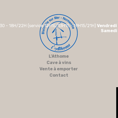
30 - 18H/22H (service 12H15/13H15 - 19H15/21H)
Vendredi
Samedi
L’Athome
Cave à vins
Vente à emporter
Contact