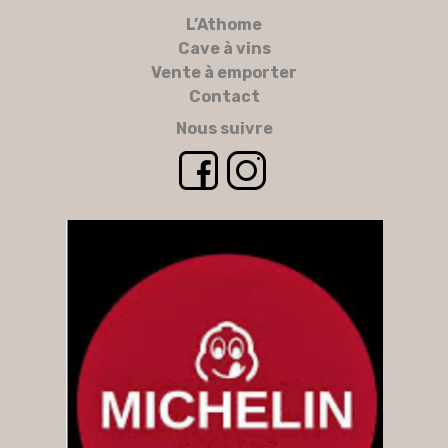
L’Athome
Cave à vins
Vente à emporter
Contact
Nous suivre