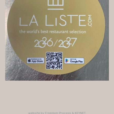
On vous accueille
Mercredi
10H/16H (service 12H15/13H15)
Jeudi
10H/15H30 - 18H/22H (service 12H15/13H15 -
19H15/21H)
Vendredi
10H/15H30 - 18H/22H
(service 12H15/13H15 - 19H15/21H)
Samedi
10H/15H30 - 18H/22H (service 12H15/13H15 -
19H15/21H)
PLUS D'INFORMATIONS : 02 33 47 19 61
website by
Freedom Process
&
KEYNET