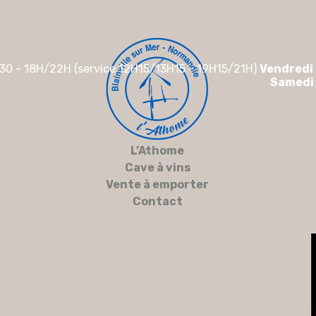
30 - 18H/22H (service 12H15/13H15 - 19H15/21H)
Vendredi
Samedi
L’Athome
Cave à vins
Vente à emporter
Contact