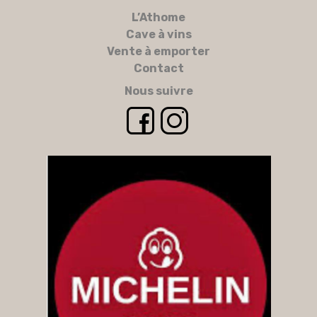
L’Athome
Cave à vins
Vente à emporter
Contact
Nous suivre