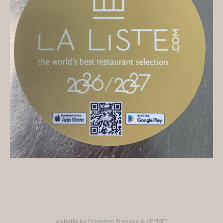
On vous accueille
Mercredi
10H/16H (service 12H15/13H15)
Jeudi
10H/15H30 - 18H/22H (service 12H15/13H15 -
19H15/21H)
Vendredi
10H/15H30 - 18H/22H
(service 12H15/13H15 - 19H15/21H)
Samedi
10H/15H30 - 18H/22H (service 12H15/13H15 -
19H15/21H)
PLUS D'INFORMATIONS : 02 33 47 19 61
website by
Freedom Process
&
KEYNET