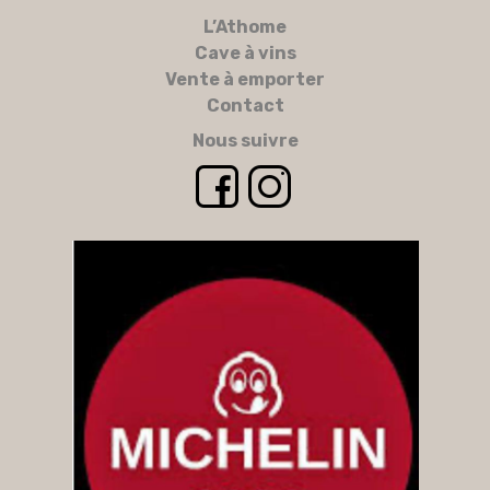
L’Athome
Cave à vins
Vente à emporter
Contact
Nous suivre