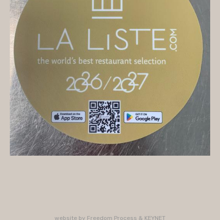
On vous accueille
Mercredi
10H/16H (service 12H15/13H15)
Jeudi
10H/15H30 - 18H/22H (service 12H15/13H15 -
19H15/21H)
Vendredi
10H/15H30 - 18H/22H
(service 12H15/13H15 - 19H15/21H)
Samedi
10H/15H30 - 18H/22H (service 12H15/13H15 -
19H15/21H)
PLUS D'INFORMATIONS : 02 33 47 19 61
website by
Freedom Process
&
KEYNET