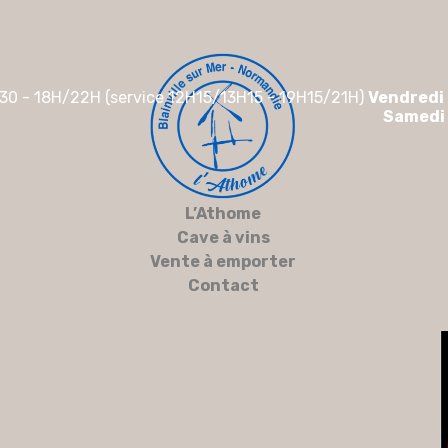
30 - 18H/22H (service 12H15/13H15 - 19H15/21H)
Vendredi
Samedi
L’Athome
Cave à vins
Vente à emporter
Contact