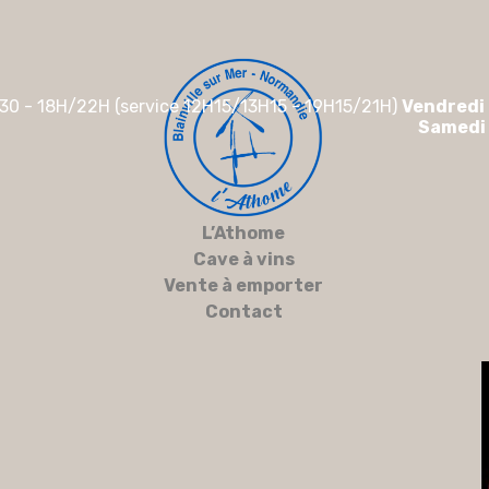
30 - 18H/22H (service 12H15/13H15 - 19H15/21H)
Vendredi
Samedi
L’Athome
Cave à vins
Vente à emporter
Contact