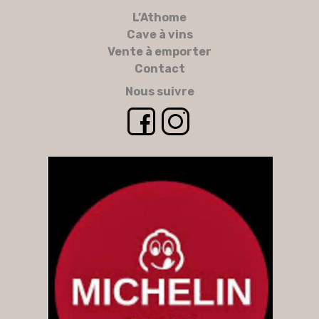
L’Athome
Cave à vins
Vente à emporter
Contact
Nous suivre