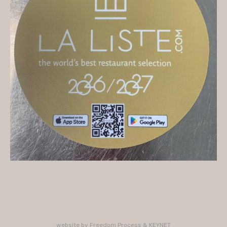
On vous accueille
Mercredi
10H/16H (service 12H15/13H15)
Jeudi
10H/15H30 - 18H/22H (service 12H15/13H15 -
19H15/21H)
Vendredi
10H/15H30 - 18H/22H
(service 12H15/13H15 - 19H15/21H)
Samedi
10H/15H30 - 18H/22H (service 12H15/13H15 -
19H15/21H)
PLUS D'INFORMATIONS : 02 33 47 19 61
website by
Freedom Process
&
KEYNET