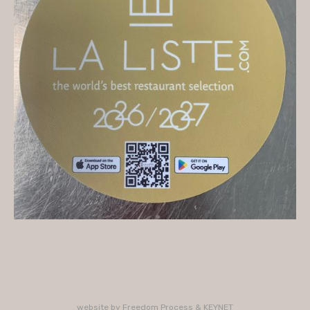
On vous accueille
Mercredi
10H/16H (service 12H15/13H15)
Jeudi
10H/15H30 - 18H/22H (service 12H15/13H15 -
19H15/21H)
Vendredi
10H/15H30 - 18H/22H
(service 12H15/13H15 - 19H15/21H)
Samedi
10H/15H30 - 18H/22H (service 12H15/13H15 -
19H15/21H)
PLUS D'INFORMATIONS : 02 33 47 19 61
website by
Freedom Process
&
KEYNET