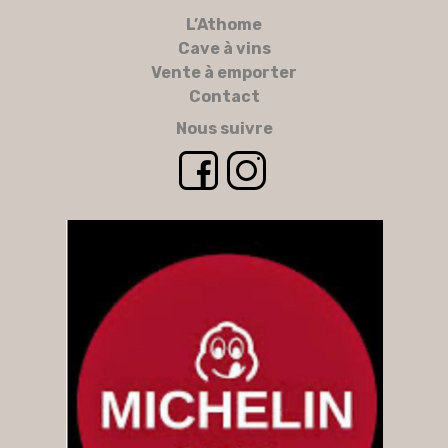
L’Athome
Cave à vins
Vente à emporter
Contact
Nous suivre