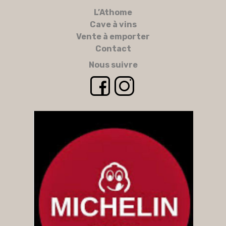
L’Athome
Cave à vins
Vente à emporter
Contact
Nous suivre