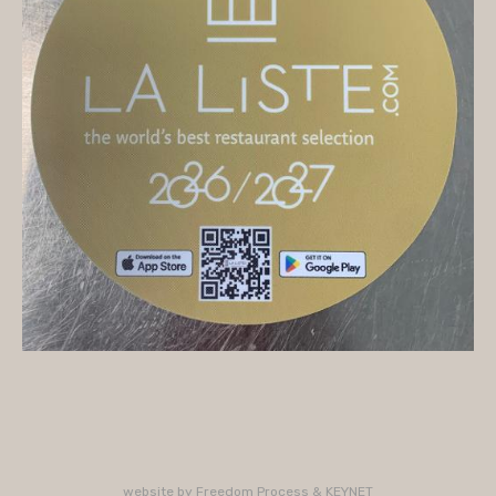
On vous accueille
Mercredi
10H/16H (service 12H15/13H15)
Jeudi
10H/15H30 - 18H/22H (service 12H15/13H15 -
19H15/21H)
Vendredi
10H/15H30 - 18H/22H
(service 12H15/13H15 - 19H15/21H)
Samedi
10H/15H30 - 18H/22H (service 12H15/13H15 -
19H15/21H)
PLUS D'INFORMATIONS : 02 33 47 19 61
website by
Freedom Process
&
KEYNET